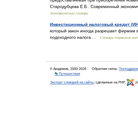
предоставляемая при приобретении новых с
Стародубцева Е.Б.. Современный экономиче
Экономический словарь
Инвестиционный налоговый кредит (ИН
который закон иногда разрешает фирмам в
подоходного налога …
Словарь терминов ант
© Академик, 2000-2026
Обратная связь:
Техподдерж
👣 Путешествия
Экспорт словарей на сайты
, сделанные на PHP,
Jo