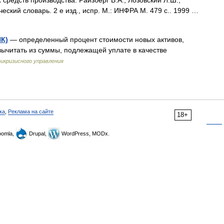
редств производства. Райзберг Б.А., Лозовский Л.Ш.,
ский словарь. 2 е изд., испр. М.: ИНФРА М. 479 с.. 1999 …
К)
— определенный процент стоимости новых активов,
ычитать из суммы, подлежащей уплате в качестве
икризисного управления
ка
,
Реклама на сайте
18+
omla,
Drupal,
WordPress, MODx.