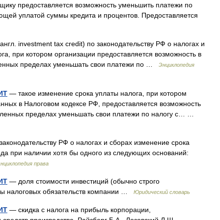
ьщику предоставляется возможность уменьшить платежи по
ющей уплатой суммы кредита и процентов. Предоставляется
нгл. investment tax credit) по законодательству РФ о налогах и
ога, при котором организации предоставляется возможность в
ленных пределах уменьшать свои платежи по …
Энциклопедия
ИТ
— такое изменение срока уплаты налога, при котором
анных в Налоговом кодексе РФ, предоставляется возможность
деленных пределах уменьшать свои платежи по налогу с… …
о законодательству РФ о налогах и сборах изменение срока
года при наличии хотя бы одного из следующих оснований:
нциклопедия права
ИТ
— доля стоимости инвестиций (обычно строго
ммы налоговых обязательств компании …
Юридический словарь
ИТ
— скидка с налога на прибыль корпорации,